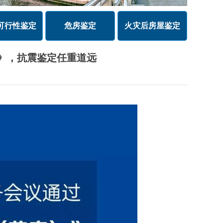
可行性鉴定
危房鉴定
火灾后房屋鉴定
》，抗震鉴定任重道远