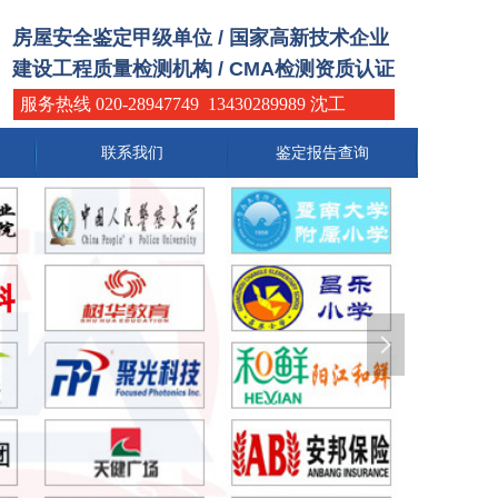
房屋安全鉴定甲级单位 / 国家高新技术企业
建设工程质量检测机构 / CMA检测资质认证
服务热线 020-28947749 13430289989 沈工
联系我们
鉴定报告查询
넲