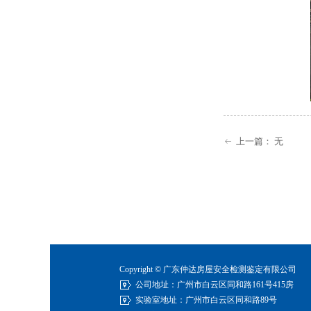
上一篇：
无
ꂃ
Copyright © 广东仲达房屋安全检测鉴定有限公司
公司地址：广州市白云区同和路161号415房
实验室地址：广州市白云区同和路89号